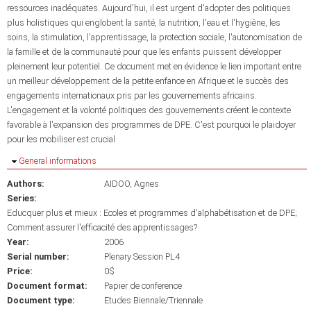
ressources inadéquates. Aujourd'hui, il est urgent d'adopter des politiques
plus holistiques qui englobent la santé, la nutrition, l'eau et l'hygiène, les
soins, la stimulation, l'apprentissage, la protection sociale, l'autonomisation de
la famille et de la communauté pour que les enfants puissent développer
pleinement leur potentiel. Ce document met en évidence le lien important entre
un meilleur développement de la petite enfance en Afrique et le succès des
engagements internationaux pris par les gouvernements africains.
L'engagement et la volonté politiques des gouvernements créent le contexte
favorable à l'expansion des programmes de DPE. C'est pourquoi le plaidoyer
pour les mobiliser est crucial
Hide
General informations
Authors:
AIDOO, Agnes
Series:
Educquer plus et mieux : Ecoles et programmes d'alphabétisation et de DPE;
Comment assurer l'efficacité des apprentissages?
Year:
2006
Serial number:
Plenary Session PL4
Price:
0$
Document format:
Papier de conference
Document type:
Etudes Biennale/Triennale