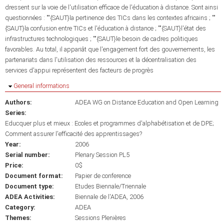
dressent sur la voie de l'utilisation efficace de l'éducation à distance. Sont ainsi
questionnées : ""{SAUT}la pertinence des TICs dans les contextes africains ; ""
{SAUT}la confusion entre TICs et l'éducation à distance ; ""{SAUT}l'état des
infrastructures technologiques ; ""{SAUT}le besoin de cadres politiques
favorables. Au total, il appariât que l'engagement fort des gouvernements, les
partenariats dans l'utilisation des ressources et la décentralisation des
services d'appui représentent des facteurs de progrès
Hide
General informations
Authors:
ADEA WG on Distance Education and Open Learning
Series:
Educquer plus et mieux : Ecoles et programmes d'alphabétisation et de DPE;
Comment assurer l'efficacité des apprentissages?
Year:
2006
Serial number:
Plenary Session PL5
Price:
0$
Document format:
Papier de conference
Document type:
Etudes Biennale/Triennale
ADEA Activities:
Biennale de l'ADEA, 2006
Category:
ADEA
Themes:
Sessions Plenières