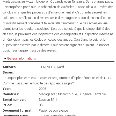
Madagascar, au Mozambique, en Ouganda et en Tanzanie. Dans chaque pays,
une enquête a porté sur un échantillon de 30 écoles. Il apparaît, à la lumière des
conclusions, que les processus d'enseignement et d'apprentissage et les
solutions d'amélioration devraient avoir davantage de poids dans les décisions
d'investissement concernant telle ou telle caractéristique des écoles en vue
d'améliorer les résultats scolaires. L'étude a constaté que la disponibilité des
classes, la proximité des logements des enseignants et l'inspection externe ne
différenciaient pas les écoles efficaces des autres. Cela étant, le suivi et la
supervision exercés par le directeur sur ses enseignants auraient un impact
positif sur l'apprentissage des élèves.
Hide
General informations
Authors:
HENEVELD, Ward
Series:
Educquer plus et mieux : Ecoles et programmes d'alphabétisation et de DPE;
Comment assurer l'efficacité des apprentissages?
Year:
2006
Countries:
Madagascar
Mozambique
Ouganda
Tanzanie
Serial number:
Session B1.1
Price:
0$
Document format:
Papier de conference
Document type:
Etudes Biennale/Triennale