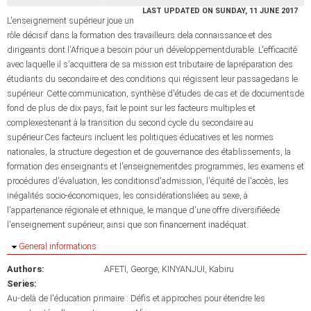
LAST UPDATED ON SUNDAY, 11 JUNE 2017
L'enseignement supérieur joue un
rôle décisif dans la formation des travailleurs dela connaissance et des
dirigeants dont l'Afrique a besoin pour un développementdurable. L'efficacité
avec laquelle il s'acquittera de sa mission est tributaire de lapréparation des
étudiants du secondaire et des conditions qui régissent leur passagedans le
supérieur. Cette communication, synthèse d'études de cas et de documentsde
fond de plus de dix pays, fait le point sur les facteurs multiples et
complexestenant à la transition du second cycle du secondaire au
supérieur.Ces facteurs incluent les politiques éducatives et les normes
nationales, la structure degestion et de gouvernance des établissements, la
formation des enseignants et l'enseignementdes programmes, les examens et
procédures d'évaluation, les conditionsd'admission, l'équité de l'accès, les
inégalités socio-économiques, les considérationsliées au sexe, à
l'appartenance régionale et ethnique, le manque d'une offre diversifiéede
l'enseignement supérieur, ainsi que son financement inadéquat.
Hide
General informations
Authors:
AFETI, George
KINYANJUI, Kabiru
Series:
Au-delà de l'éducation primaire : Défis et approches pour étendre les