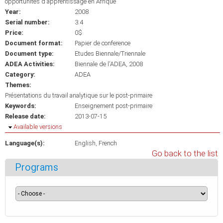
opportunités d'apprentissage en Afrique
Year:
2008
Serial number:
3.4
Price:
0$
Document format:
Papier de conference
Document type:
Etudes Biennale/Triennale
ADEA Activities:
Biennale de l'ADEA, 2008
Category:
ADEA
Themes:
Présentations du travail analytique sur le post-primaire
Keywords:
Enseignement post-primaire
Release date:
2013-07-15
Hide
Available versions
Language(s):
English
French
Go back to the list
Programs