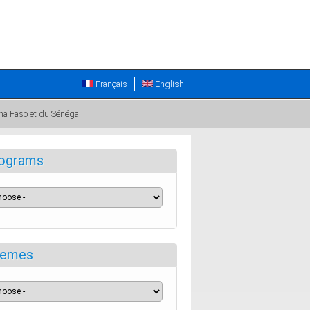
Français
English
ina Faso et du Sénégal
ograms
emes