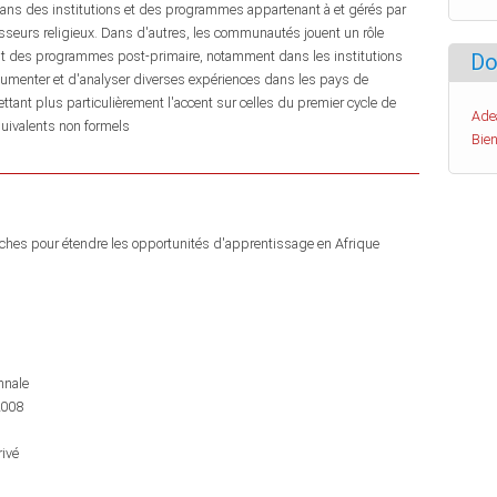
 dans des institutions et des programmes appartenant à et gérés par
isseurs religieux. Dans d'autres, les communautés jouent un rôle
ent des programmes post-primaire, notamment dans les institutions
Do
umenter et d'analyser diverses expériences dans les pays de
ttant plus particulièrement l'accent sur celles du premier cycle de
Ade
uivalents non formels
Bien
roches pour étendre les opportunités d'apprentissage en Afrique
nnale
2008
rivé