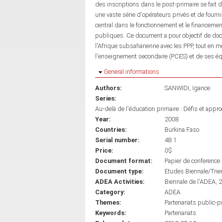
des inscriptions dans le post-primaire se fait
une vaste série d'opérateurs privés et de fourn
central dans le fonctionnement et le financem
publiques. Ce document a pour objectif de doc
l'Afrique subsaharienne avec les PPP, tout en me
l'enseignement secondaire (PCES) et de ses éq
Hide
General informations
Authors:
SANWIDI, Igance
Series:
Au-delà de l'éducation primaire : Défis et app
Year:
2008
Countries:
Burkina Faso
Serial number:
4B.1
Price:
0$
Document format:
Papier de conference
Document type:
Etudes Biennale/Trie
ADEA Activities:
Biennale de l'ADEA, 
Category:
ADEA
Themes:
Partenariats public-p
Keywords:
Partenariats