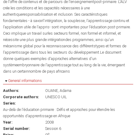
de l'offre de contenus et de parcours de l'enseignementpost-primaire. L'ALV
crée les conditions et les capacités nécessaires à une
authentiqueresponsabilisation et inclusion. Ses caractéristiques
fondamentales - à savoirl'intégration, la souplesse, l'apprentissage continu et
l'application utile de l'appris- sont importantes pour l'éducation post-primaire.
Ceci implique un travail surles secteurs formel, non formel et informel, et
nécessite une plus grande intégrationdes programmes, ainsi qu'un
mécanisme global pour la reconnaissance des différentstypes et formes de
l'apprentissage dans tous les secteurs du développement.Le document
donne quelques exemples d'approches alternatives d'un
systèmeembryonnaire de l'apprentissage tout au long de la vie, émergeant
dans un certainnombre de pays africains
Hide
General informations
Authors:
OUANE, Adama
Corporate authors:
UNESCO UIL
Series:
Au-delà de l'éducation primaire : Défis et approches pour étendre les
opportunités d'apprentissage en Afrique
Year:
2008
Serial number:
Session 6
Price:
0$