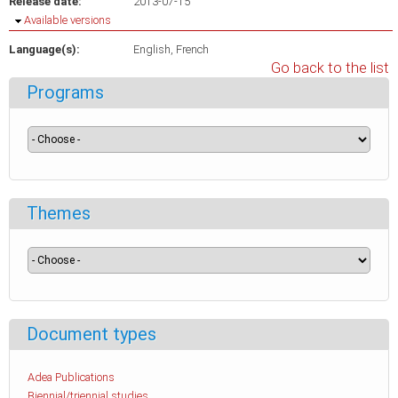
Release date:
2013-07-15
Hide
Available versions
Language(s):
English
French
Go back to the list
Programs
Themes
Document types
Adea Publications
Biennial/triennial studies