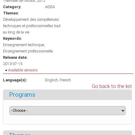
Triennale de l'ADEA, 2012
Category:
ADEA
Themes:
Développement des compétences
techniques et professionnelles tout
au long de la vie
Keywords:
Enseignement technique
Enseignement professionnelle
Release date:
2013-07-15
Hide
Available versions
Language(s):
English
French
Go back to the list
Programs