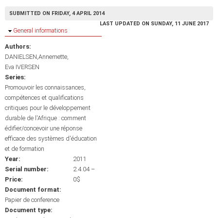
SUBMITTED ON FRIDAY, 4 APRIL 2014
LAST UPDATED ON SUNDAY, 11 JUNE 2017
Hide
General informations
Authors:
DANIELSEN,Annemette
Eva IVERSEN
Series:
Promouvoir les connaissances,
compétences et qualifications
critiques pour le développement
durable de l'Afrique : comment
édifier/concevoir une réponse
efficace des systèmes d'éducation
et de formation
Year:
2011
Serial number:
2.4.04 –
Price:
0$
Document format:
Papier de conference
Document type: