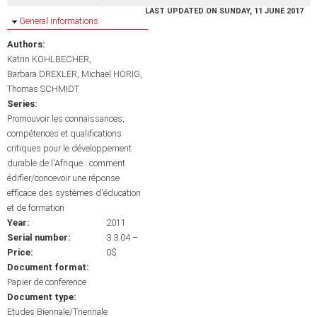
LAST UPDATED ON SUNDAY, 11 JUNE 2017
Hide
General informations
Authors:
Katrin KOHLBECHER
Barbara DREXLER
Michael HÖRIG
Thomas SCHMIDT
Series:
Promouvoir les connaissances,
compétences et qualifications
critiques pour le développement
durable de l'Afrique : comment
édifier/concevoir une réponse
efficace des systèmes d'éducation
et de formation
Year:
2011
Serial number:
3.3.04 –
Price:
0$
Document format:
Papier de conference
Document type:
Etudes Biennale/Triennale