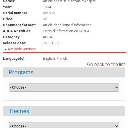
Series:
Article phare: la biennale d'Angers
Year:
1994
Serial number:
Vol 6-n1
Price:
0$
Document format:
Article dans lettre d'information
ADEA Activities:
Lettre d'information de l'ADEA
Category:
ADEA
Release date:
2011-01-21
Hide
Available versions
Language(s):
English
French
Go back to the list
Programs
Themes