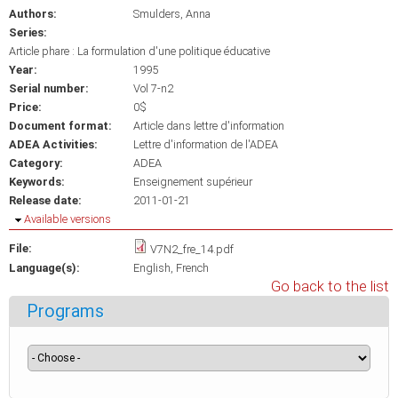
Authors:
Smulders, Anna
Series:
Article phare : La formulation d'une politique éducative
Year:
1995
Serial number:
Vol 7-n2
Price:
0$
Document format:
Article dans lettre d'information
ADEA Activities:
Lettre d'information de l'ADEA
Category:
ADEA
Keywords:
Enseignement supérieur
Release date:
2011-01-21
Hide
Available versions
File:
V7N2_fre_14.pdf
Language(s):
English
French
Go back to the list
Programs