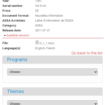
Year:
1997
Serial number:
Vol 9-n4
Price:
0$
Document format:
Nouvelles/information
ADEA Activities:
Lettre d'information de l'ADEA
Category:
ADEA
Release date:
2011-01-21
Hide
Available versions
File:
fr_1_1.html
Language(s):
English
French
Go back to the list
Programs
Themes