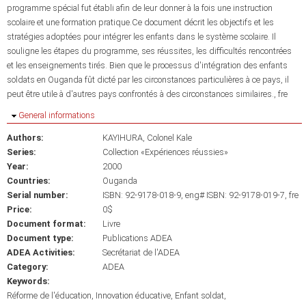
programme spécial fut établi afin de leur donner à la fois une instruction
scolaire et une formation pratique.Ce document décrit les objectifs et les
stratégies adoptées pour intégrer les enfants dans le système scolaire. Il
souligne les étapes du programme, ses réussites, les difficultés rencontrées
et les enseignements tirés. Bien que le processus d'intégration des enfants
soldats en Ouganda fût dicté par les circonstances particulières à ce pays, il
peut être utile à d'autres pays confrontés à des circonstances similaires., fre
Hide
General informations
Authors:
KAYIHURA, Colonel Kale
Series:
Collection «Expériences réussies»
Year:
2000
Countries:
Ouganda
Serial number:
ISBN: 92-9178-018-9, eng# ISBN: 92-9178-019-7, fre
Price:
0$
Document format:
Livre
Document type:
Publications ADEA
ADEA Activities:
Secrétariat de l'ADEA
Category:
ADEA
Keywords:
Réforme de l'éducation
Innovation éducative
Enfant soldat