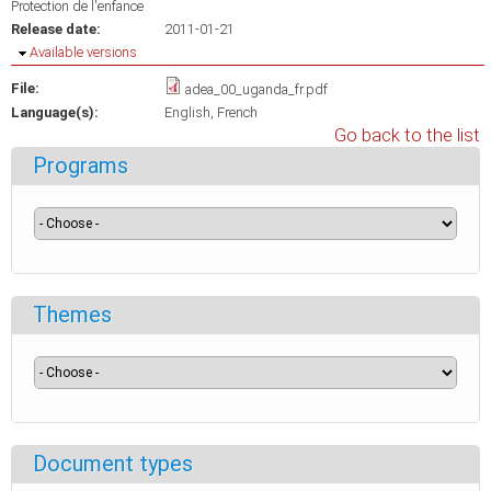
Protection de l'enfance
Release date:
2011-01-21
Hide
Available versions
File:
adea_00_uganda_fr.pdf
Language(s):
English
French
Go back to the list
Programs
Themes
Document types