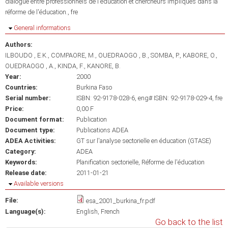
dialogue entre professionnels de l'éducation et chercheurs impliqués dans la
réforme de l'éducation., fre
Hide
General informations
Authors:
ILBOUDO , E.K.
COMPAORE, M.
OUEDRAOGO , B.
SOMBA, P.
KABORE, O.
OUEDRAOGO , A.
KINDA, F.
KANORE, B.
Year:
2000
Countries:
Burkina Faso
Serial number:
ISBN: 92-9178-028-6, eng# ISBN: 92-9178-029-4, fre
Price:
0,00 F
Document format:
Publication
Document type:
Publications ADEA
ADEA Activities:
GT sur l'analyse sectorielle en éducation (GTASE)
Category:
ADEA
Keywords:
Planification sectorielle
Réforme de l'éducation
Release date:
2011-01-21
Hide
Available versions
File:
esa_2001_burkina_fr.pdf
Language(s):
English
French
Go back to the list