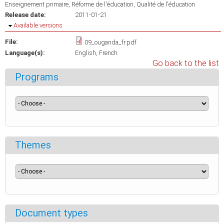
Enseignement primaire
Réforme de l'éducation
Qualité de l'éducation
Release date:
2011-01-21
Hide
Available versions
File:
09_ouganda_fr.pdf
Language(s):
English
French
Go back to the list
Programs
Themes
Document types