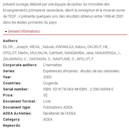
présent ouvrage, élaboré par une équipe de cadres du ministère des
Enseignements primaire et secondaire, décrit la conception et la mise en ouvre
de l'EQF ; il présente quelques-uns des résultats obtenus entre 1996 et 2001
dans les écoles primaires du pays.
Hide
General informations
Authors:
EILOR, , Joseph
WEVA, , Kabule
KINYANJUI, Kabiru
OKURUT, HE.
OPOLOT, Martin
MULYALYA, Cathbert
NANSAMBA, Jane
NAKAYENGA, J.
ZALWANGO, C.
OMONGIN, O.
NANTUME, O.
APOLOT, F.
Corporate authors:
L'Harmattan
Series:
Expériences africaines : études de cas nationales
Year:
2005
Countries:
Ouganda
Serial number:
ISBN: 92-9178-063-4# ISBN : 2-296-00094-0
Price:
0$
Document format:
Livre
Document type:
Publications ADEA
ADEA Activities:
Secrétariat de l'ADEA
Category:
ADEA
Keywords: