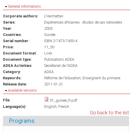
Hide
General informations
Corporate authors:
L'Harmattan
Series:
Expériences africaines : études de cas nationales
Year:
2005
Countries:
Guinée
Serial number:
ISBN:2-7475-7450-4
Price:
11_50
Document format:
Livre
Document type:
Publications ADEA
ADEA Activities:
Secrétariat de l'ADEA
Category:
ADEA
Keywords:
Réforme de l'éducation
Enseignant du primaire
Release date:
2011-01-21
Hide
Available versions
File:
01_guinee_fr.pdf
Language(s):
English
French
Go back to the list
Programs