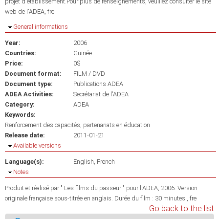
projet d'établissement.Pour plus de renseignements, veuillez consulter le site
web de l'ADEA, fre
Hide
General informations
Year:
2006
Countries:
Guinée
Price:
0$
Document format:
FILM / DVD
Document type:
Publications ADEA
ADEA Activities:
Secrétariat de l'ADEA
Category:
ADEA
Keywords:
Renforcement des capacités
partenariats en éducation
Release date:
2011-01-21
Hide
Available versions
Language(s):
English
French
Hide
Notes
Produit et réalisé par " Les films du passeur " pour l'ADEA, 2006. Version
originale française sous-titrée en anglais. Durée du film : 30 minutes., fre
Go back to the list