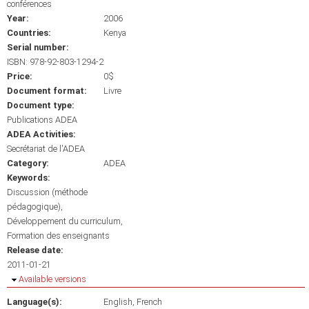
conférences
Year:
2006
Countries:
Kenya
Serial number:
ISBN: 978-92-803-1294-2
Price:
0$
Document format:
Livre
Document type:
Publications ADEA
ADEA Activities:
Secrétariat de l'ADEA
Category:
ADEA
Keywords:
Discussion (méthode
pédagogique)
Développement du curriculum
Formation des enseignants
Release date:
2011-01-21
Hide
Available versions
Language(s):
English
French