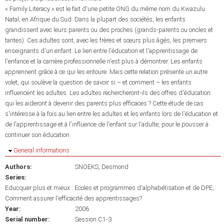
« Family Literacy » est le fait d'une petite ONG du même nom du Kwazulu
Natal, en Afrique du Sud. Dans la plupart des sociétés, les enfants
grandissent avec leurs parents ou des proches (grands-parents ou oncles et
tantes). Ces adultes sont, avec les frères et sœurs plus âgés, les premiers
enseignants d'un enfant. Le lien entre l'éducation et l'apprentissage de
l'enfance et la carrière professionnelle n'est plus à démontrer. Les enfants
apprennent grâce à ce qui les entoure. Mais cette relation présente un autre
volet, qui soulève la question de savoir si – et comment – les enfants
influencent les adultes. Les adultes rechercheront-ils des offres d'éducation
qui les aideront à devenir des parents plus efficaces ? Cette étude de cas
s'intéresse à la fois au lien entre les adultes et les enfants lors de l'éducation et
de l'apprentissage et à l'influence de l'enfant sur l'adulte, pour le pousser à
continuer son éducation.
Hide
General informations
Authors:
SNOEKS, Desmond
Series:
Educquer plus et mieux : Ecoles et programmes d'alphabétisation et de DPE;
Comment assurer l'efficacité des apprentissages?
Year:
2006
Serial number:
Session C1-3