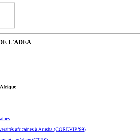
DE L'ADEA
 Afrique
caines
versités africaines à Arusha (COREVIP '99)
gnement supérieur (GTES)