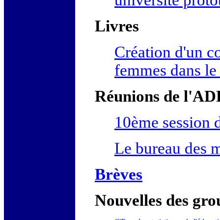
Livres
Création d'un c
femmes dans le 
Réunions de l'A
10ème session d
Le bureau des m
Brèves
Nouvelles des gro