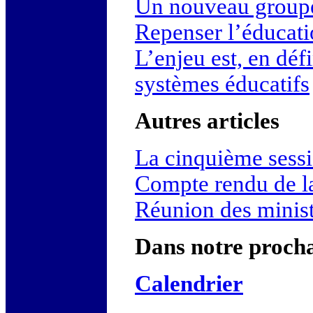
Un nouveau groupe
Repenser l’éducat
L’enjeu est, en défi
systèmes éducatifs
Autres articles
La cinquième sess
Compte rendu de l
Réunion des minis
Dans notre proch
Calendrier