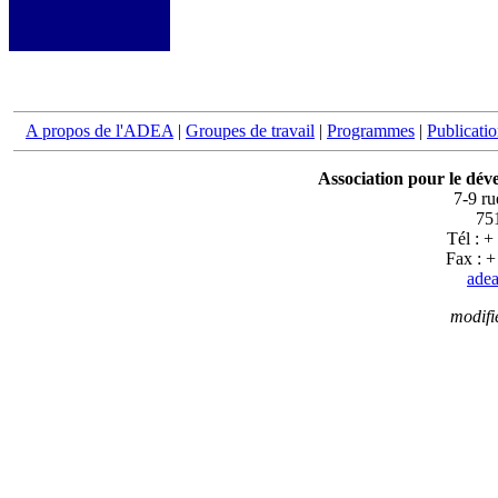
A propos de l'ADEA
|
Groupes de travail
|
Programmes
|
Publicati
Association pour le dév
7-9 r
751
Tél : +
Fax : +
adea
modifi