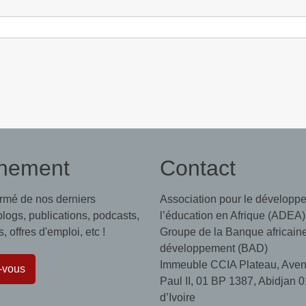
nement
Contact
ormé de nos derniers
Association pour le développ
 blogs, publications, podcasts,
l’éducation en Afrique (ADEA)
 offres d'emploi, etc !
Groupe de la Banque africain
développement (BAD)
Immeuble CCIA Plateau, Aven
-vous
Paul II, 01 BP 1387, Abidjan 0
d’Ivoire