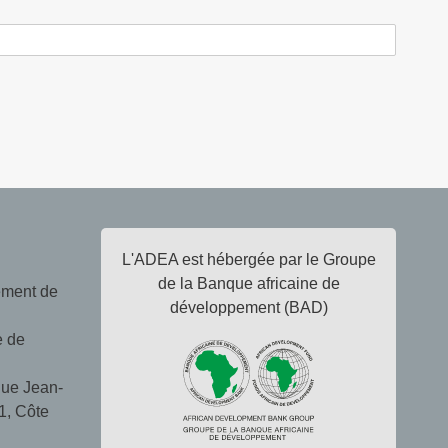
L'ADEA est hébergée par le Groupe
de la Banque africaine de
ement de
développement (BAD)
e de
ue Jean-
1, Côte