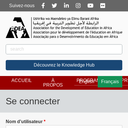
Follow
Suivez-nous
us
Rechercher
Rechercher
Découvrez le Knowledge Hub
ACCUEIL
À
PROGRAMMES
PR
English
Français
PROPOS
Se connecter
Nom d'utilisateur