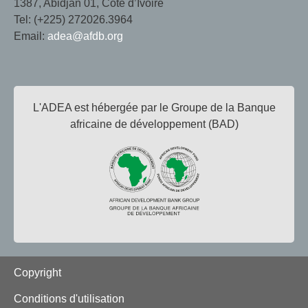
1387, Abidjan 01, Côte d’Ivoire
Tel: (+225) 272026.3964
Email:
adea@afdb.org
L'ADEA est hébergée par le Groupe de la Banque
africaine de développement (BAD)
Footer
Copyright
Conditions d'utilisation