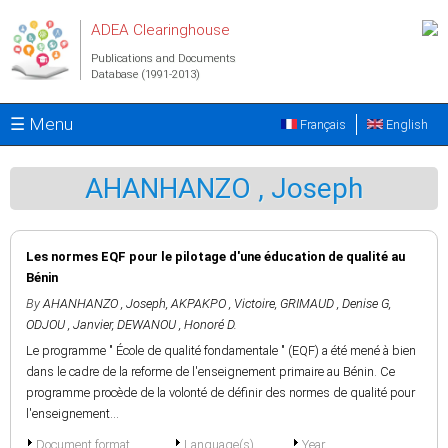
Skip to main content
ADEA Clearinghouse
Publications and Documents
Database (1991-2013)
☰ Menu
Français
English
AHANHANZO , Joseph
Les normes EQF pour le pilotage d'une éducation de qualité au
Bénin
By
AHANHANZO , Joseph
,
AKPAKPO , Victoire
,
GRIMAUD , Denise G
,
ODJOU , Janvier
,
DEWANOU , Honoré D.
Le programme " École de qualité fondamentale " (EQF) a été mené à bien
dans le cadre de la reforme de l'enseignement primaire au Bénin. Ce
programme procède de la volonté de définir des normes de qualité pour
l'enseignement...
Document format
Language(s)
Year