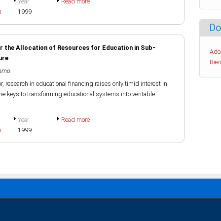
Year
Read more
h
1999
Do
r the Allocation of Resources for Education in Sub-
Ade
ure
Bien
jomo
r, research in educational financing raises only timid interest in
the keys to transforming educational systems into veritable
Year
Read more
h
1999