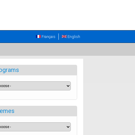
Français
English
ograms
emes