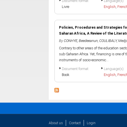
Document format
Language(s)
Livre
English
,
Frenc
Policies, Procedures and Strategies fo
Saharan Africa, A Review of the Literat
By
CONHYE, Beedeeanun
,
COULIBALY, Med
Contrary to other areas of the education secto
sub-Saharan Africa. Yet, financing is one of 
instruments of socio-economic...
Document format
Language(s)
Book
English
,
Frenc
About us
Contact
Login