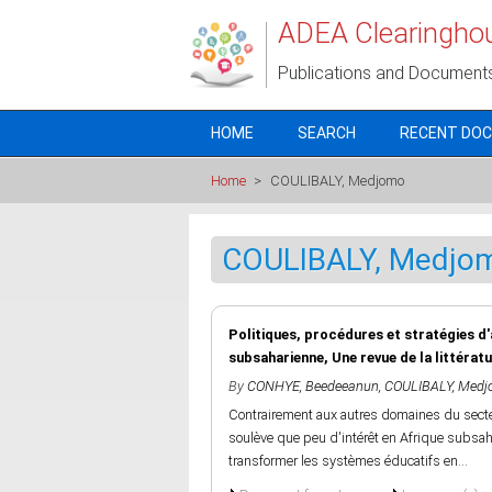
Skip to main content
ADEA Clearingho
Publications and Document
HOME
SEARCH
RECENT DO
Home
>
COULIBALY, Medjomo
COULIBALY, Medjo
Politiques, procédures et stratégies d'
subsaharienne, Une revue de la littérat
By
CONHYE, Beedeeanun
,
COULIBALY, Med
Contrairement aux autres domaines du secteu
soulève que peu d'intérêt en Afrique subsaha
transformer les systèmes éducatifs en...