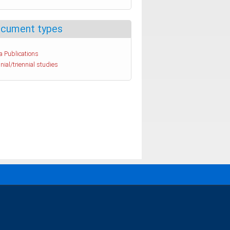
cument types
a Publications
nial/triennial studies