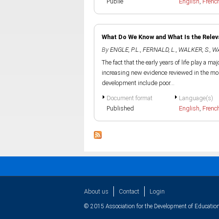
Publié
English
,
Frenc
What Do We Know and What Is the Relev
By
ENGLE, P.L.
,
FERNALD, L.
,
WALKER, S.
,
WA
The fact that the early years of life play a m
increasing new evidence reviewed in the mos
development include poor...
Document format
Language(s)
Published
English
,
Frenc
About us
Contact
Login
© 2015 Association for the Development of Education