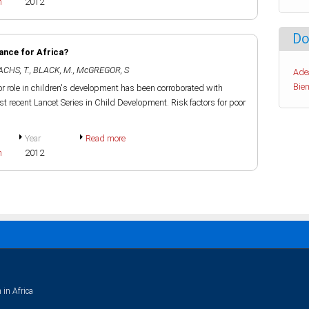
h
2012
Do
ance for Africa?
CHS, T.
,
BLACK, M.
,
McGREGOR, S
Ade
Bien
ajor role in children's development has been corroborated with
t recent Lancet Series in Child Development. Risk factors for poor
Year
Read more
h
2012
 in Africa