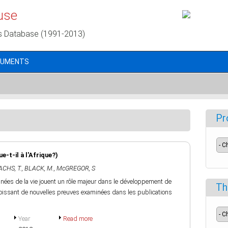
use
s Database (1991-2013)
CUMENTS
Pr
-t-il à l'Afrique?)
CHS, T.
,
BLACK, M.
,
McGREGOR, S
nées de la vie jouent un rôle majeur dans le développement de
Th
croissant de nouvelles preuves examinées dans les publications
Year
Read more