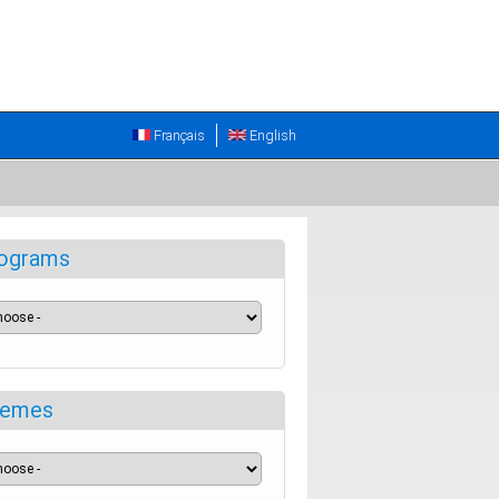
Français
English
ograms
emes