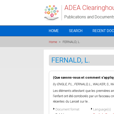
Skip to main content
ADEA Clearingho
Publications and Document
HOME
SEARCH
RECENT DO
Home
>
FERNALD, L.
FERNALD, L.
(Que savons-nous et comment s'applique
By
ENGLE, P.L.
,
FERNALD, L.
,
WALKER, S.
,
WA
Les éléments attestant que les premières an
l'enfant ont été corroborés par un faisceau 
récentes du Lancet sur le...
Document format
Language(s)