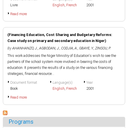
Livre
English
,
French
2001
Read more
(Financing Education, Cost Sharing and Budgetary Reforms:
Case study on primary and secondary education in Niger)
By
AHANHANZO, J.
,
AGBODAN, J.
,
CODJIA, A.
,
GBAYE, Y.
,
ZINSOU, P.
This work addresses the Niger Ministry of Education's wish to see the
partners of the school system more involved in bearing the costs of
education. It presents the results of a study on the various financing
strategies, financial resource...
Document format
Language(s)
Year
Book
English
,
French
2001
Read more
Programs