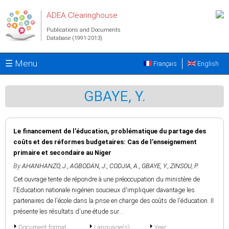
Skip to main content
ADEA Clearinghouse
Publications and Documents
Database (1991-2013)
☰ Menu
Français
English
GBAYE, Y.
Le financement de l'éducation, problématique du partage des
coûts et des réformes budgetaires: Cas de l'enseignement
primaire et secondaire au Niger
By
AHANHANZO, J.
,
AGBODAN, J.
,
CODJIA, A.
,
GBAYE, Y.
,
ZINSOU, P.
Cet ouvrage tente de répondre à une préoccupation du ministère de
l'Education nationale nigérien soucieux d'impliquer davantage les
partenaires de l'école dans la prise en charge des coûts de l'éducation. Il
présente les résultats d'une étude sur...
Document format
Language(s)
Year