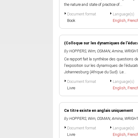
the nature and state of practice of...
Document format
Language(s)
Book
English
,
Frenc
(Colloque sur les dynamiques de l'éduca
By
HOPPERS, Wim
,
OSMAN, Amina
,
WRIGHT
Ce rapport fait la synthèse des questions d
l'exposition sur les dynamiques de l'éducat
Johannesburg (Afrique du Sud). Le...
Document format
Language(s)
Livre
English
,
Frenc
Ce titre existe en anglais uniquement
By
HOPPERS, Wim
,
OSMAN, Amina
,
WRIGHT
Document format
Language(s)
Livre
English
,
Frenc