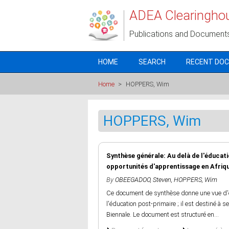
Skip to main content
ADEA Clearingho
Publications and Document
HOME
SEARCH
RECENT DO
Home
>
HOPPERS, Wim
HOPPERS, Wim
Synthèse générale: Au delà de l'éducati
opportunités d'apprentissage en Afriq
By
OBEEGADOO, Steven
,
HOPPERS, Wim
Ce document de synthèse donne une vue d'e
l'éducation post-primaire ; il est destiné à 
Biennale. Le document est structuré en...