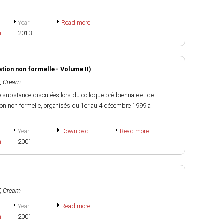
Year
Read more
h
2013
tion non formelle - Volume II)
, Cream
e substance discutées lors du colloque pré-biennale et de
ion non formelle, organisés du 1er au 4 décembre 1999 à
Year
Download
Read more
h
2001
, Cream
Year
Read more
h
2001