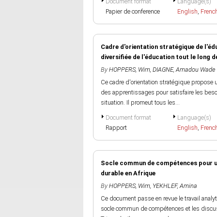
Document format
Language(s)
Papier de conference
English
,
Frenc
Cadre d'orientation stratégique de l'édu
diversifiée de l'éducation tout le long de
By
HOPPERS, Wim
,
DIAGNE, Amadou Wade
Ce cadre d'orientation stratégique propose un
des apprentissages pour satisfaire les beso
situation. Il promeut tous les...
Document format
Language(s)
Rapport
English
,
Frenc
Socle commun de compétences pour un a
durable en Afrique
By
HOPPERS, Wim
,
YEKHLEF, Amina
Ce document passe en revue le travail analyt
socle commun de compétences et les discus