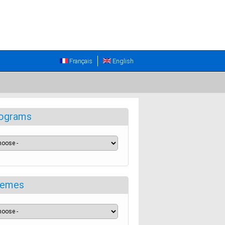
Français
English
ograms
emes