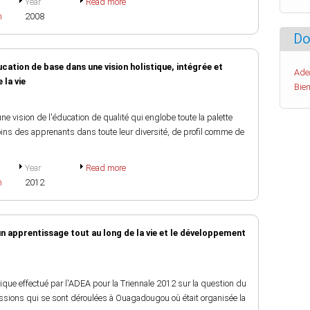
Year
Read more
h
2008
Do
cation de base dans une vision holistique, intégrée et
Ade
 la vie
Bien
e vision de l'éducation de qualité qui englobe toute la palette
ins des apprenants dans toute leur diversité, de profil comme de
Year
Read more
h
2012
pprentissage tout au long de la vie et le développement
ique effectué par l'ADEA pour la Triennale 2012 sur la question du
sions qui se sont déroulées à Ouagadougou où était organisée la