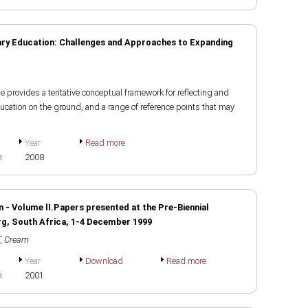
ary Education: Challenges and Approaches to Expanding
ne provides a tentative conceptual framework for reflecting and
ducation on the ground, and a range of reference points that may
Year
Read more
h
2008
- Volume lI.Papers presented at the Pre-Biennial
g, South Africa, 1-4 December 1999
, Cream
Year
Download
Read more
h
2001