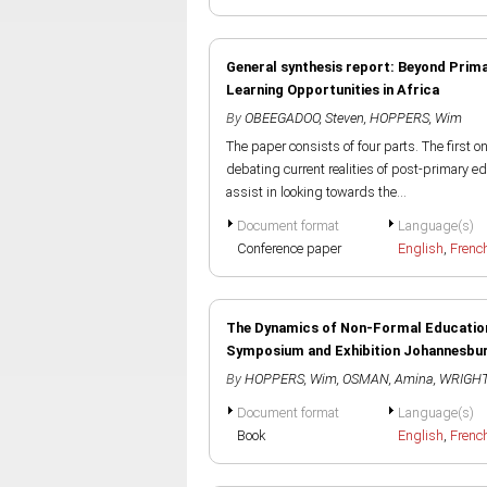
General synthesis report: Beyond Prim
Learning Opportunities in Africa
By
OBEEGADOO, Steven
,
HOPPERS, Wim
The paper consists of four parts. The first o
debating current realities of post-primary e
assist in looking towards the...
Document format
Language(s)
Conference paper
English
,
Frenc
The Dynamics of Non-Formal Education 
Symposium and Exhibition Johannesbur
By
HOPPERS, Wim
,
OSMAN, Amina
,
WRIGHT
Document format
Language(s)
Book
English
,
Frenc