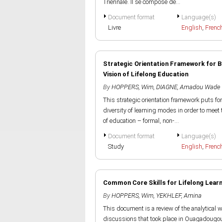
Triennale. Il se compose de...
Document format
Language(s)
Livre
English
,
Frenc
Strategic Orientation Framework for Bas
Vision of Lifelong Education
By
HOPPERS, Wim
,
DIAGNE, Amadou Wade
This strategic orientation framework puts fo
diversity of learning modes in order to meet 
of education – formal, non-...
Document format
Language(s)
Study
English
,
Frenc
Common Core Skills for Lifelong Learn
By
HOPPERS, Wim
,
YEKHLEF, Amina
This document is a review of the analytical 
discussions that took place in Ouagadougou 