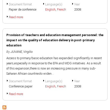
Document format
Language(s)
Year
Papier de conference
English
,
French
2008
Read more
Provision of teachers and education management personnel: the
impact on the quality of education delivery in post-primary
education
By
JUVANE, Virgilio
Access to primary/basic education has expanded significantly in recent
years,especially in response to the EFA and MDG initiatives. As a result
of this expansion,there is now an increasing pressure in many sub-
Saharan African countriesto widen...
Document format
Language(s)
Year
Conference paper
English
,
French
2008
Read more