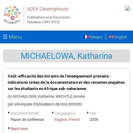
Skip to main content
ADEA Clearinghouse
Publications and Documents
Database (1991-2013)
☰ Menu
Français
English
MICHAELOWA, Katharina
Coût-efficacité des intrants de l'enseignement primaire :
Indications tirées de la documentation et des récentes enquêtes
sur les étudiants en Afrique sub-saharienne
By
MICHAELOWA, Katharina
,
WECHTLE, Annika
par une équipe d'éducateurs de cinq districts
Document format
Language(s)
Year
Papier de conference
English
,
French
2006
Read more