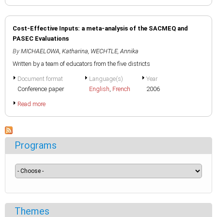
Cost-Effective Inputs: a meta-analysis of the SACMEQ and
PASEC Evaluations
By
MICHAELOWA, Katharina
,
WECHTLE, Annika
Written by a team of educators from the five districts
Document format
Language(s)
Year
Conference paper
English
,
French
2006
Read more
Programs
Themes