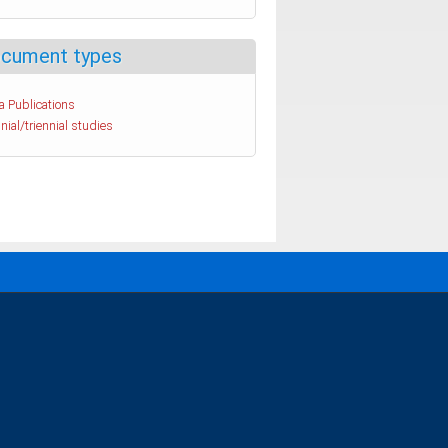
cument types
a Publications
nial/triennial studies