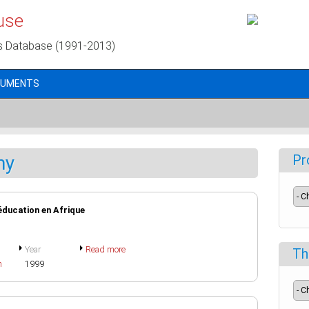
use
s Database (1991-2013)
CUMENTS
my
Pr
éducation en Afrique
Year
Read more
Th
h
1999