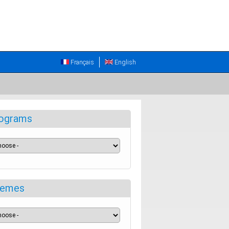
Français
English
ograms
emes