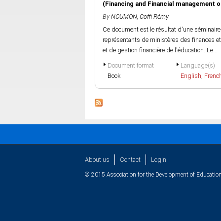
(Financing and Financial management of
By
NOUMON, Coffi Rémy
Ce document est le résultat d'une séminaire
représentants de ministères des finances et
et de gestion financière de l'éducation. Le...
Document format
Language(s)
Book
English
,
Frenc
About us
Contact
Login
© 2015 Association for the Development of Education