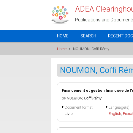
Skip to main content
ADEA Clearingho
Publications and Document
HOME
SEARCH
RECENT DO
Home
>
NOUMON, Coffi Rémy
NOUMON, Coffi Ré
Financement et gestion financière de l'
By
NOUMON, Coffi Rémy
Document format
Language(s)
Livre
English
,
Frenc