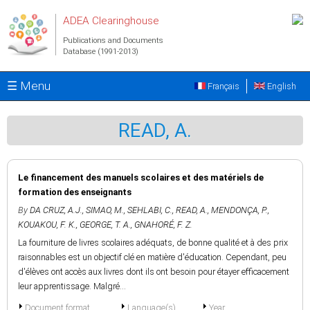
Skip to main content
ADEA Clearinghouse
Publications and Documents
Database (1991-2013)
☰ Menu
Français
English
READ, A.
Le financement des manuels scolaires et des matériels de
formation des enseignants
By
DA CRUZ, A.J.
,
SIMAO, M.
,
SEHLABI, C.
,
READ, A.
,
MENDONÇA, P.
,
KOUAKOU, F. K.
,
GEORGE, T. A.
,
GNAHORÉ, F. Z.
La fourniture de livres scolaires adéquats, de bonne qualité et à des prix
raisonnables est un objectif clé en matière d'éducation. Cependant, peu
d'élèves ont accès aux livres dont ils ont besoin pour étayer efficacement
leur apprentissage. Malgré...
Document format
Language(s)
Year