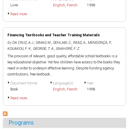
Livre
English
,
French
1998
Read more
Financing Textbooks and Teacher Training Materials
By
DA CRUZ, A.J.
,
SIMAO, M.
,
SEHLABI, C.
,
READ, A.
,
MENDONÇA, P.
,
KOUAKOU, F. K.
,
GEORGE, T. A.
,
GNAHORÉ, F. Z.
The provision of relevant, good quality, affordable school textbooks is a
key educational objective. Yet few children have access to the books they
need in order to underpin effective learning. Despite funding agency
contributions, free textbook...
Document format
Language(s)
Year
Book
English
,
French
1998
Read more
Programs