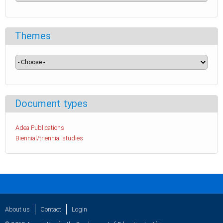
Themes
Document types
Adea Publications
Biennial/triennial studies
About us
Contact
Login