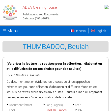
Skip to main content
ADEA Clearinghouse
Publications and Documents
Database (1991-2013)
☰ Menu
Français
English
THUMBADOO, Beulah
(Valoriser la lecture : directives pour la sélection, l'élaboration
et la diffusion de textes choisis pour des adultes)
By
THUMBADOO, Beulah
Ce document met en évidence les processus et les approches
nécessaires pour une sélection, élaboration et diffusion réussies de
recueils de textes accessibles aux adultes. L'auteur s'inspire largement
des expériences d'une organisation de la société...
Document format
Language(s)
Year
Livre
English
,
French
2006