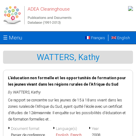
Skip to main content
ADEA Clearinghouse
Publications and Documents
Database (1991-2013)
☰ Menu
Français
English
WATTERS, Kathy
L'éducation non formelle et les opportunités de formation pour
les jeunes vivant dans les régions rurales de l'Afrique du Sud
By
WATTERS, Kathy
Ce rapport se concentre sur les jeunes de 15 à 18 ans vivant dans les
zones ruralesde l'Afrique du Sud, ayant quitté l'école avec un certificat
d'études de 12ièmeannée. Il enquête sur les possibilités d'éducation et
de formation formelles et...
Document format
Language(s)
Year
Papier de conference
English
,
French
2008