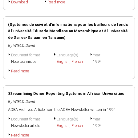
Download
Read more
(Systèmes de suivi et d'informations pour les bailleurs de fonds
à l'université Eduardo Mondlane au Mozambique et à l'université
de Dar es-Salaam en Tanzanie)
By
WIELD, David
Document format
Language(s)
Year
Note technique
English
,
French
1994
Read more
Streamlining Donor Reporting Systems in African Universities
By
WIELD, David
ADEA Archives:Article from the ADEA Newsletter written in 1994
Document format
Language(s)
Year
Newsletter article
English
,
French
1994
Read more