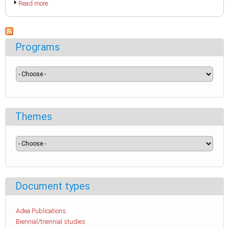
Read more
Programs
Themes
Document types
Adea Publications
Biennial/triennial studies