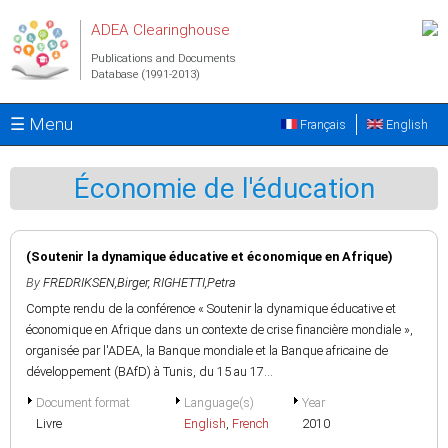
Skip to main content
ADEA Clearinghouse
Publications and Documents
Database (1991-2013)
☰ Menu
Français
English
Économie de l'éducation
(Soutenir la dynamique éducative et économique en Afrique)
By
FREDRIKSEN,Birger
,
RIGHETTI,Petra
Compte rendu de la conférence « Soutenir la dynamique éducative et
économique en Afrique dans un contexte de crise financière mondiale »,
organisée par l'ADEA, la Banque mondiale et la Banque africaine de
développement (BAfD) à Tunis, du 15 au 17...
Document format
Language(s)
Year
Livre
English
,
French
2010