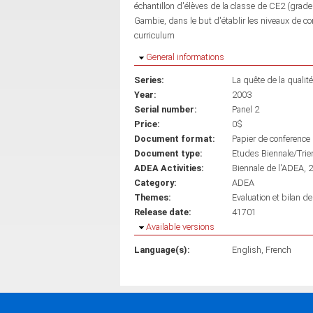
échantillon d'élèves de la classe de CE2 (grade
Gambie, dans le but d'établir les niveaux de co
curriculum
Hide
General informations
Series:
La quête de la qualité
Year:
2003
Serial number:
Panel 2
Price:
0$
Document format:
Papier de conference
Document type:
Etudes Biennale/Trie
ADEA Activities:
Biennale de l'ADEA, 
Category:
ADEA
Themes:
Evaluation et bilan de
Release date:
41701
Hide
Available versions
Language(s):
English
French