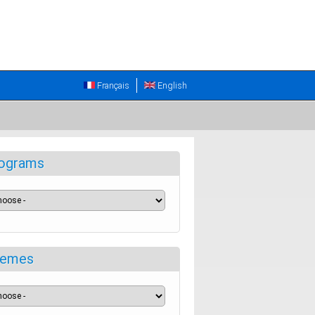
Français
English
ograms
emes