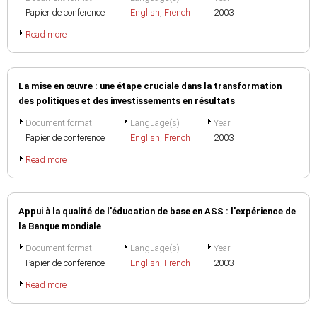
Papier de conference
English
,
French
2003
Read more
La mise en œuvre : une étape cruciale dans la transformation
des politiques et des investissements en résultats
Document format
Language(s)
Year
Papier de conference
English
,
French
2003
Read more
Appui à la qualité de l'éducation de base en ASS : l'expérience de
la Banque mondiale
Document format
Language(s)
Year
Papier de conference
English
,
French
2003
Read more