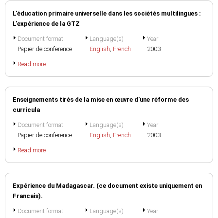
L'éducation primaire universelle dans les sociétés multilingues :
L'expérience de la GTZ
Document format
Language(s)
Year
Papier de conference
English
,
French
2003
Read more
Enseignements tirés de la mise en œuvre d'une réforme des
curricula
Document format
Language(s)
Year
Papier de conference
English
,
French
2003
Read more
Expérience du Madagascar. (ce document existe uniquement en
Francais).
Document format
Language(s)
Year