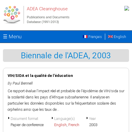
Skip to main content
ADEA Clearinghouse
Publications and Documents
Database (1991-2013)
☰ Menu
Français
English
Biennale de l'ADEA, 2003
VIH/SIDA et la qualité de l'éducation
By
Paul Bennell
Ce rapport évalue l'impact réel et probable de l'épidémie de VIH/sida sur
la scolarité dans les pays d'Afrique subsaharienne. Il analyse en
particulier les données disponibles sur la fréquentation scolaire des
orphelins ainsi que les taux de...
Document format
Language(s)
Year
Papier de conference
English
,
French
2003