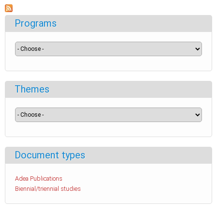
Programs
Themes
Document types
Adea Publications
Biennial/triennial studies