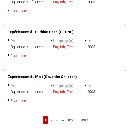
Papier de conference
English
,
French
2003
Read more
Expériences du Burkina Faso (GTENF),
Document format
Language(s)
Year
Papier de conference
English
,
French
2003
Read more
Expériences du Mali (Save the Children)
Document format
Language(s)
Year
Papier de conference
English
,
French
2003
Read more
Pages
1
2
3
4
next ›
last »