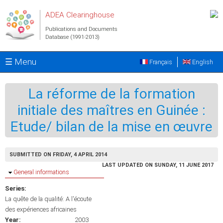
Skip to main content
ADEA Clearinghouse
Publications and Documents
Database (1991-2013)
☰ Menu
Français
English
La réforme de la formation
initiale des maîtres en Guinée :
Etude/ bilan de la mise en œuvre
SUBMITTED ON FRIDAY, 4 APRIL 2014
LAST UPDATED ON SUNDAY, 11 JUNE 2017
Hide
General informations
Series:
La quête de la qualité: A l'écoute
des expériences africaines
Year:
2003