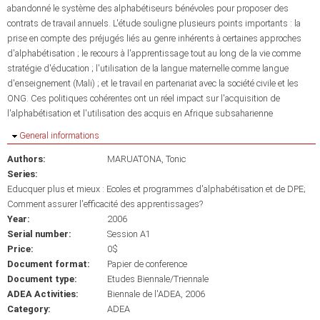
abandonné le système des alphabétiseurs bénévoles pour proposer des
contrats de travail annuels. L'étude souligne plusieurs points importants : la
prise en compte des préjugés liés au genre inhérents à certaines approches
d'alphabétisation ; le recours à l'apprentissage tout au long de la vie comme
stratégie d'éducation ; l'utilisation de la langue maternelle comme langue
d'enseignement (Mali) ; et le travail en partenariat avec la société civile et les
ONG. Ces politiques cohérentes ont un réel impact sur l'acquisition de
l'alphabétisation et l'utilisation des acquis en Afrique subsaharienne
Hide
General informations
Authors:
MARUATONA, Tonic
Series:
Educquer plus et mieux : Ecoles et programmes d'alphabétisation et de DPE;
Comment assurer l'efficacité des apprentissages?
Year:
2006
Serial number:
Session A1
Price:
0$
Document format:
Papier de conference
Document type:
Etudes Biennale/Triennale
ADEA Activities:
Biennale de l'ADEA, 2006
Category:
ADEA