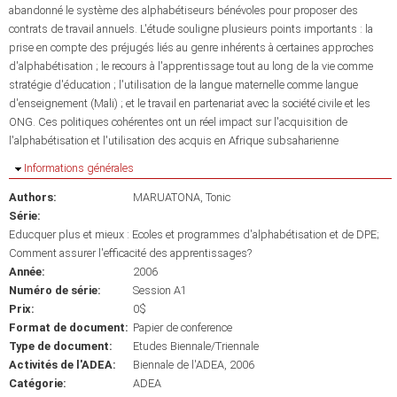
abandonné le système des alphabétiseurs bénévoles pour proposer des
contrats de travail annuels. L'étude souligne plusieurs points importants : la
prise en compte des préjugés liés au genre inhérents à certaines approches
d'alphabétisation ; le recours à l'apprentissage tout au long de la vie comme
stratégie d'éducation ; l'utilisation de la langue maternelle comme langue
d'enseignement (Mali) ; et le travail en partenariat avec la société civile et les
ONG. Ces politiques cohérentes ont un réel impact sur l'acquisition de
l'alphabétisation et l'utilisation des acquis en Afrique subsaharienne
Masquer
Informations générales
Authors:
MARUATONA, Tonic
Série:
Educquer plus et mieux : Ecoles et programmes d'alphabétisation et de DPE;
Comment assurer l'efficacité des apprentissages?
Année:
2006
Numéro de série:
Session A1
Prix:
0$
Format de document:
Papier de conference
Type de document:
Etudes Biennale/Triennale
Activités de l'ADEA:
Biennale de l'ADEA, 2006
Catégorie:
ADEA