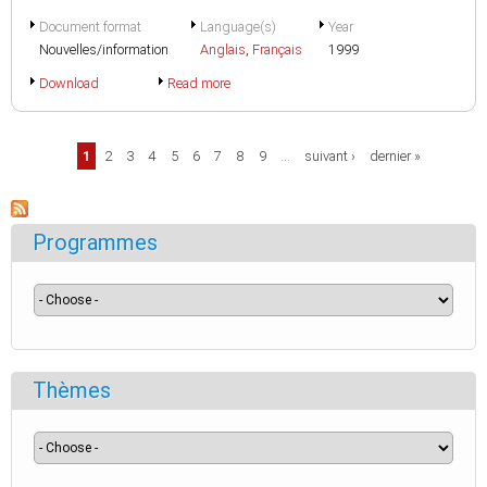
Document format
Language(s)
Year
Nouvelles/information
Anglais
,
Français
1999
Download
Read more
Pages
1
2
3
4
5
6
7
8
9
…
suivant ›
dernier »
Programmes
Thèmes