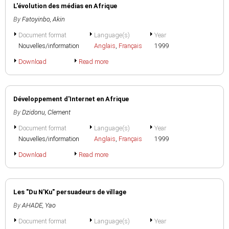
L'évolution des médias en Afrique
By
Fatoyinbo, Akin
Document format
Language(s)
Year
Nouvelles/information
Anglais
,
Français
1999
Download
Read more
Développement d'Internet en Afrique
By
Dzidonu, Clement
Document format
Language(s)
Year
Nouvelles/information
Anglais
,
Français
1999
Download
Read more
Les "Du N'Ku" persuadeurs de village
By
AHADE, Yao
Document format
Language(s)
Year