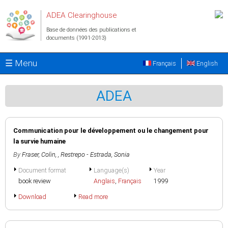
Aller au contenu principal
ADEA Clearinghouse
Base de données des publications et
documents (1991-2013)
☰ Menu
Français
English
ADEA
Communication pour le développement ou le changement pour
la survie humaine
By
Fraser, Colin
,
, Restrepo - Estrada, Sonia
Document format
Language(s)
Year
book review
Anglais
,
Français
1999
Download
Read more