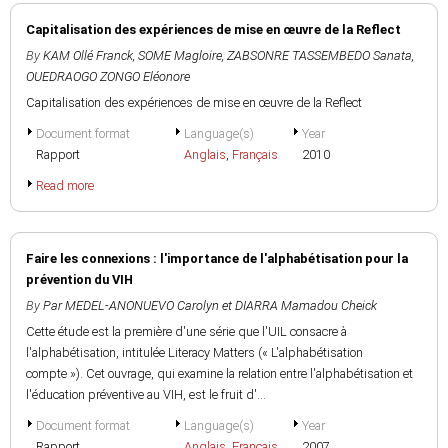
Capitalisation des expériences de mise en œuvre de la Reflect
By
KAM Ollé Franck
,
SOME Magloire
,
ZABSONRE TASSEMBEDO Sanata
,
OUEDRAOGO ZONGO Eléonore
Capitalisation des expériences de mise en œuvre de la Reflect
Document format
Language(s)
Year
Rapport
Anglais
,
Français
2010
Read more
Faire les connexions : l'importance de l'alphabétisation pour la
prévention du VIH
By
Par MEDEL-ANONUEVO Carolyn et DIARRA Mamadou Cheick
Cette étude est la première d'une série que l'UIL consacre à
l'alphabétisation, intitulée Literacy Matters (« L'alphabétisation
compte »). Cet ouvrage, qui examine la relation entre l'alphabétisation et
l'éducation préventive au VIH, est le fruit d'...
Document format
Language(s)
Year
Rapport
Anglais
,
Français
2007