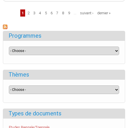
Pages
1
2
3
4
5
6
7
8
9
…
suivant ›
dernier »
Programmes
Thèmes
Types de documents
Etudes Biennale/Triennale