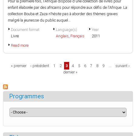
Pour la première fois, l'Afrique dispose d'une collection de livres pour
enfant élaborée par des africains pour répondre aux défis de l'Afrique. La
collection Bouba et Zaza n'hésite pas à aborder des thèmes graves
malgré la jeunesse du public auquel...
Document format
Language(s)
Year
Livre
Anglais
,
Français
2011
Read more
Pages
« premier
‹ précédent
1
2
3
4
5
6
7
8
9
…
suivant ›
dernier »
Programmes