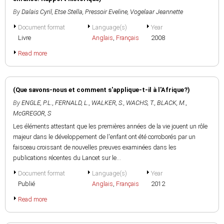
By
Dalais Cyril
,
Etse Stella
,
Pressoir Eveline
,
Vogelaar Jeannette
Document format
Language(s)
Year
Livre
Anglais
,
Français
2008
Read more
(Que savons-nous et comment s'applique-t-il à l'Afrique?)
By
ENGLE, P.L.
,
FERNALD, L.
,
WALKER, S.
,
WACHS, T.
,
BLACK, M.
,
McGREGOR, S
Les éléments attestant que les premières années de la vie jouent un rôle
majeur dans le développement de l'enfant ont été corroborés par un
faisceau croissant de nouvelles preuves examinées dans les
publications récentes du Lancet sur le...
Document format
Language(s)
Year
Publié
Anglais
,
Français
2012
Read more