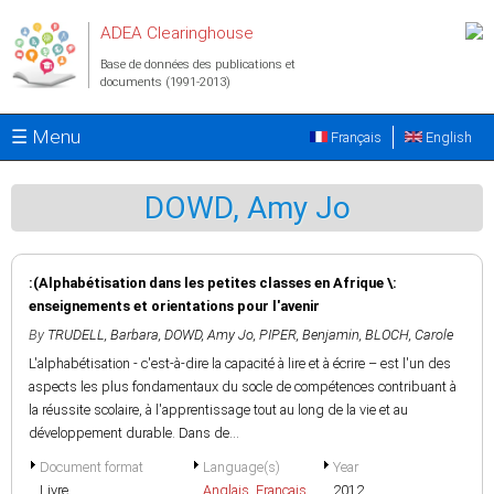
Aller au contenu principal
ADEA Clearinghouse
Base de données des publications et
documents (1991-2013)
☰ Menu
Français
English
DOWD, Amy Jo
:(Alphabétisation dans les petites classes en Afrique \:
enseignements et orientations pour l'avenir
By
TRUDELL, Barbara
,
DOWD, Amy Jo
,
PIPER, Benjamin
,
BLOCH, Carole
L'alphabétisation - c'est-à-dire la capacité à lire et à écrire – est l'un des
aspects les plus fondamentaux du socle de compétences contribuant à
la réussite scolaire, à l'apprentissage tout au long de la vie et au
développement durable. Dans de...
Document format
Language(s)
Year
Livre
Anglais
,
Français
2012