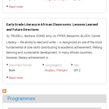
Read more
Early Grade Literacy in African Classrooms: Lessons Learned
and Future Directions
By
TRUDELL, Barbara
,
DOWD, Amy Jo
,
PIPER, Benjamin
,
BLOCH, Carole
Literacy – the ability to read and write – is recognized as one of the most
fundamental of core skills contributing to academic achievement, lifelong
learning and sustainable development. In many African countries,
however, literacy achievement in...
Document format
Language(s)
Year
Book
Anglais
,
Français
2012
Read more
Programmes