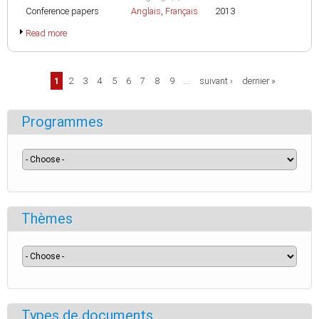
Conference papers
Anglais
,
Français
2013
Read more
Pages
1
2
3
4
5
6
7
8
9
…
suivant ›
dernier »
Programmes
Thèmes
Types de documents