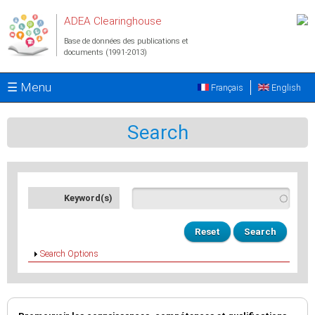
Aller au contenu principal
ADEA Clearinghouse
Base de données des publications et
documents (1991-2013)
☰ Menu
Français
English
Search
Keyword(s)
Afficher
Search Options