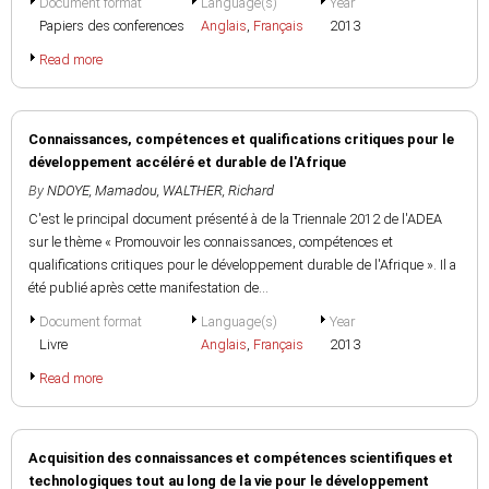
Document format
Language(s)
Year
Papiers des conferences
Anglais
,
Français
2013
Read more
Connaissances, compétences et qualifications critiques pour le
développement accéléré et durable de l'Afrique
By
NDOYE, Mamadou
,
WALTHER, Richard
C'est le principal document présenté à de la Triennale 2012 de l'ADEA
sur le thème « Promouvoir les connaissances, compétences et
qualifications critiques pour le développement durable de l'Afrique ». Il a
été publié après cette manifestation de...
Document format
Language(s)
Year
Livre
Anglais
,
Français
2013
Read more
Acquisition des connaissances et compétences scientifiques et
technologiques tout au long de la vie pour le développement