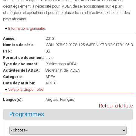
décrit également la nécessité pour l'ADEA de se repositionner sur le plan
stratégique et opérationnel pour être plus efficace et réactive aux besoins des
pays africains.
Masquer
Informations générales
Année:
2013
Numéro de série:
ISBN: 978-92-9178-125-6#ISBN: 978-92-9178-126-3
Prix:
0$
Format de document:
Livre
Type de document:
Publications ADEA
Activités de l'ADEA:
Secrétariat de l'ADEA
Catégorie:
ADEA
Date de parution:
41610
Masquer
Versions disponibles
Langue(s):
Anglais
Français
Retour à la liste
Programmes