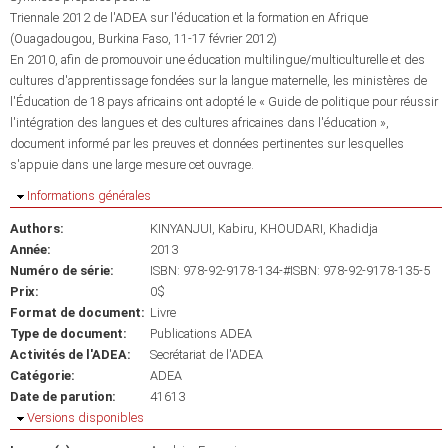
Triennale 2012 de l'ADEA sur l'éducation et la formation en Afrique
(Ouagadougou, Burkina Faso, 11-17 février 2012)
En 2010, afin de promouvoir une éducation multilingue/multiculturelle et des
cultures d'apprentissage fondées sur la langue maternelle, les ministères de
l'Éducation de 18 pays africains ont adopté le « Guide de politique pour réussir
l'intégration des langues et des cultures africaines dans l'éducation »,
document informé par les preuves et données pertinentes sur lesquelles
s'appuie dans une large mesure cet ouvrage.
Masquer
Informations générales
Authors:
KINYANJUI, Kabiru
KHOUDARI, Khadidja
Année:
2013
Numéro de série:
ISBN: 978-92-9178-134-#ISBN: 978-92-9178-135-5
Prix:
0$
Format de document:
Livre
Type de document:
Publications ADEA
Activités de l'ADEA:
Secrétariat de l'ADEA
Catégorie:
ADEA
Date de parution:
41613
Masquer
Versions disponibles